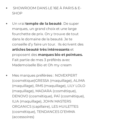
 SHOWROOM DANS LE 16E À PARIS & E-
SHOP
Un vrai 
temp
le de la beauté
. De super 
marques, un grand choix et une large 
fourchette de prix. On y trouve de tout 
dans le domaine de la beauté. Je te 
conseille d’y faire un tour.  Ils écrivent des 
articles beauté très intéressants
 et 
proposent des
 marques bio et pointues.
Fait partie de mes 3 préférés avec 
Mademoiselle Bio et Oh my cream
Mes marques préférées : 
NOVEXPERT 
(cosmétique)
GRESSA (maquillage), ALIMA 
(maquillage), RMS (maquillage), LILY LOLO 
(maquillage), MADARA 
(cosmétique)
, 
DENOVO 
(cosmétique)
, PAÏ 
(cosmétique)
, 
ILIA
 (maquillage)
, JOHN MASTERS 
ORGANICS (capillaire), LES HUILETTES 
(cosmétique)
, TEN
DANCES D’EMMA 
(accessoires)