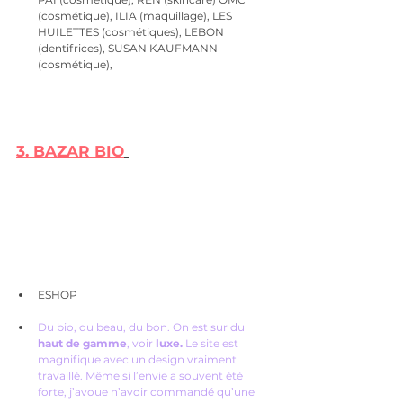
(cosmétique), ILIA (maquillage), LES 
HUILETTES (cosmétiques), LEBON 
(dentifrices), SUSAN KAUFMANN 
(cosmétique), 
e-shops pour acheter ses cosmétiques bi
3. 
BAZAR BIO
ESHOP
Du bio, du beau, du bon. On est sur du 
haut de gamme
, voir 
luxe.
 Le site est 
magnifique avec un design vraiment 
travaillé. Même si l’envie a souvent été 
forte, j’avoue n’avoir commandé qu’une 