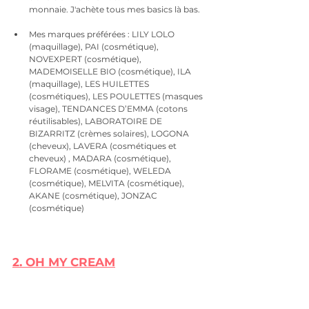
monnaie. J'achète tous mes basics là bas. 
Mes marques préférées : LILY LOLO 
(maquillage), PAI (cosmétique), 
NOVEXPERT (cosmétique), 
MADEMOISELLE BIO (cosmétique), ILA 
(maquillage), LES HUILETTES 
(cosmétiques), LES POULETTES (masques 
visage), TENDANCES D’EMMA (cotons 
réutilisables), LABORATOIRE DE 
BIZARRITZ (crèmes solaires), LOGONA 
(cheveux), LAVERA (cosmétiques et 
cheveux) , MADARA (cosmétique), 
FLORAME (cosmétique), WELEDA 
(cosmétique), MELVITA (cosmétique), 
AKANE (cosmétique), JONZAC 
(cosmétique)
2. 
OH MY CREAM