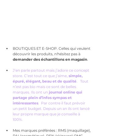
BOUTIQUES ET E-SHOP. Celles qui veulent 
découvrir les produits, n'hésitez pas à 
demander des échantillons en magasin
.
J’en parle partout mais j’adore ce concept 
store. C’est tout ce que j’aime, 
simple, 
épuré, élégant, beau et de qualité
.   Tout 
n’est pas bio mais ce sont de belles 
marques. Ils ont un
 journal online qui 
partage plein d’infos sympas et 
intéressantes
.  Par contre il faut prévoir 
un petit budget. Depuis un an ils ont lancé 
leur propre marque que je conseille à 
100%. 
Mes marques préférées : RMS (maquillage), 
PAI (cosmétique), REN (skincare) OMC 