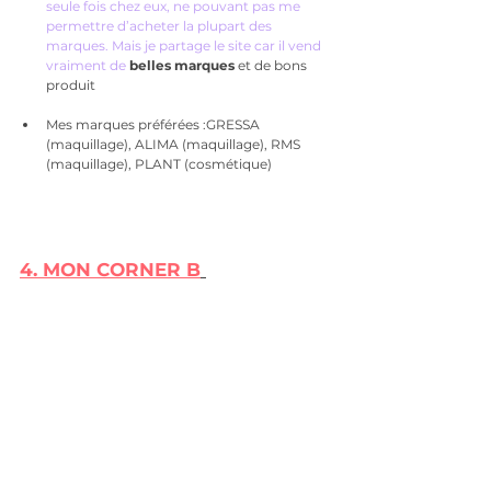
seule fois chez eux, ne pouvant pas me 
permettre d’acheter la plupart des 
marques. Mais je partage le site car il vend 
vraiment de
belles marques
 et de bons 
produit
Mes marques préférées :GRESSA 
(maquillage), ALIMA (maquillage), RMS 
(maquillage), PLANT (cosmétique)
4. 
MON CORNER B