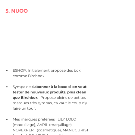
e-shops pour acheter s
5. 
NUOO
ESHOP. Initialement propose des box 
comme Birchbox
Sympa de
 s'abonner à la boxe si on veut 
tester de nouveaux produits, plus clean 
que Birchbox
.  Propose pleins de petites 
marques très sympas, ca vaut le coup d'y 
faire un tour. 
Mes marques préférées : LILY LOLO 
(maquillage), AVRIL (maquillage), 
NOVEXPERT (cosmétique), MANUCURIST 