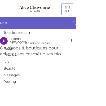
ME
NU
Post
Tous les posts
Blondie
Tous les posts
21 mai 2020
3 min de lecture
6 e-shops & boutiques pour
Peau
acheter ses cosmétiques bio
Cheveux
DIY
Beauté
Massages
Peeling