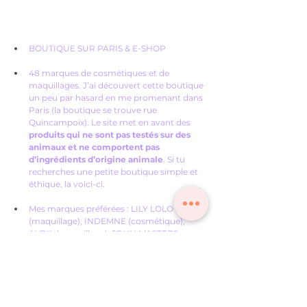
BOUTIQUE SUR PARIS & E-SHOP
48 marques de cosmétiques et de 
maquillages. J’ai découvert cette boutique 
un peu par hasard en me promenant dans 
Paris (la boutique se trouve rue 
Quincampoix). Le site met en avant des 
produits qui ne sont pas testés sur des 
animaux et ne comportent pas 
d’ingrédients d’origine animale
. Si tu 
recherches une petite boutique simple et 
éthique, la voici-ci. 
Mes marques préférées : LILY LOLO 
(maquillage), INDEMNE (cosmétique), 
AVRIL (maquillage), JOHN MASTERS 
(cheveux), LES HUILETTES (cosmétiques), 
PACHAMAMAI (cheveux et cosmétique), 
PAÏ (cosmétique).
marques, ou acheter des cosmetiques bio en 