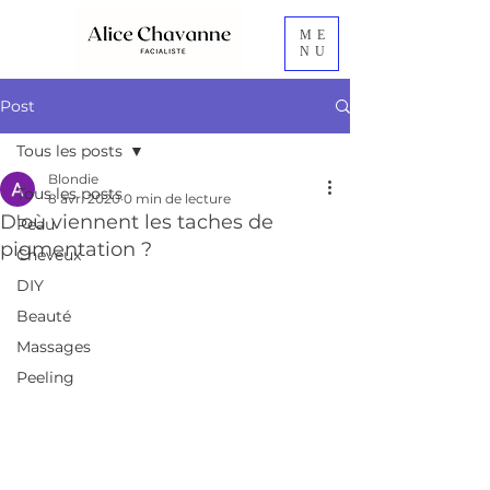
ME
NU
Post
Tous les posts
Blondie
Tous les posts
8 avr. 2020
0 min de lecture
D'où viennent les taches de
Peau
pigmentation ?
Cheveux
DIY
Beauté
Massages
Peeling