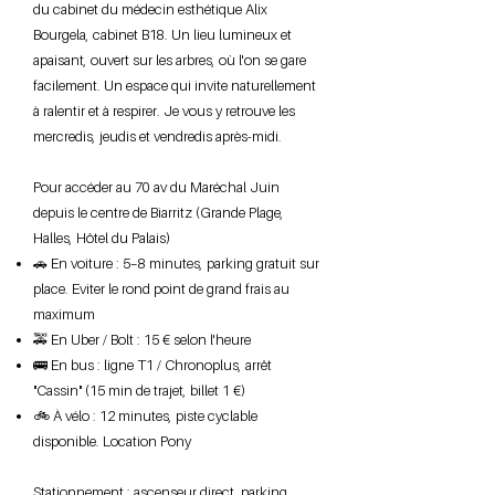
du cabinet du médecin esthétique Alix
Bourgela, cabinet B18. Un lieu lumineux et
apaisant, ouvert sur les arbres, où l'on se gare
facilement. Un espace qui invite naturellement
à ralentir et à respirer. Je vous y retrouve les
mercredis, jeudis et vendredis après-midi.
Pour accéder au 70 av du Maréchal Juin
depuis le centre de Biarritz (Grande Plage,
Halles, Hôtel du Palais)
🚗 En voiture : 5–8 minutes, parking gratuit sur
place. Eviter le rond point de grand frais au
maximum
🚕 En Uber / Bolt : 15 € selon l'heure
🚌 En bus : ligne T1 / Chronoplus, arrêt
"Cassin" (15 min de trajet, billet 1 €)
🚲 À vélo : 12 minutes, piste cyclable
disponible​. Location Pony
Stationnement : ascenseur direct, parking