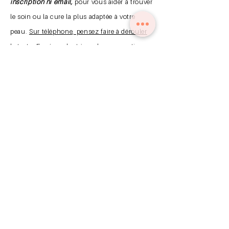
inscription ni email,
pour vous aider à trouver
le soin ou la cure la plus adaptée à votre
peau.
Sur téléphone, pensez faire à dérouler
le texte
. En répondant à quelques questions
(moins de 30 secondes), vous accéderez au
protocole le plus juste, selon vos besoins,
votre peau et vos objectifs.
⬅️ Accéder au diagnostic express