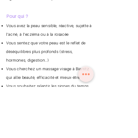
Pour qui ?
Vous avez la peau sensible, réactive, sujette à
l’acné, à l’eczéma ou à la rosacée
Vous sentez que votre peau est le reflet de
déséquilibres plus profonds (stress,
hormones, digestion…)
Vous cherchez un massage visage à Biarritz
qui allie beauté, efficacité et mieux-être
Vous souhaitez ralentir les signes du temps
de manière naturelle et respectueuse
Ma promesse
"Une peau éclatante commence par une
compréhension profonde de ses besoins"