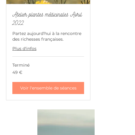
Atelier plantes médicinales Avril
2022
Partez aujourd'hui à la rencontre
des richesses françaises.
Plus d'infos
Terminé
49
49 €
euros
Voir l'ensemble de séances