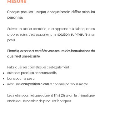
MESURE
Chaque peau est unique, chaque besoin diffère selon les
personnes.
Suivre un atelier cosmétique et apprendre à fabriquer ses
propres soins c'est apporter une
solution sur-mesure
à sa
peau.
Blondie, experte et certifiée vous assure des formulations de
qualité et une sécurité.
Fabriquer ses cosmétiques c'est également
:
créer des
produits riches en actifs,
bons pour la peau
avec une
composition clean
et connue par vous-même.
Les ateliers cosmétiques durent
1h à 2h
selon la thématique
choisie ou le nombre de produits fabriqués.