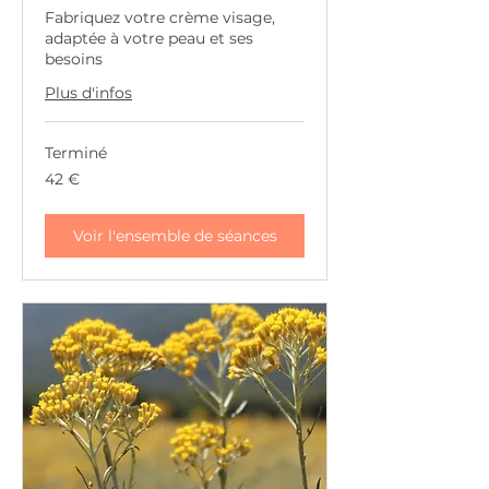
Fabriquez votre crème visage,
adaptée à votre peau et ses
besoins
Plus d'infos
Terminé
42
42 €
euros
Voir l'ensemble de séances