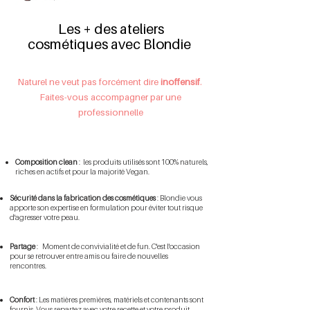
Les + des ateliers
cosmétiques avec Blondie
Naturel ne veut pas forcément dire
inoffensif
. ​
Faites-vous accompagner par une
professionnelle
Composition clean
: les produits utilisés sont 100% naturels,
riches en actifs et pour la majorité Vegan.
Sécurité dans la fabrication des cosmétiques
: Blondie vous
apporte son expertise en formulation pour éviter tout risque
d'agresser votre peau. ​
Partage
: Moment de convivialité et de fun. C'est l'occasion
pour se retrouver entre amis ou faire de nouvelles
rencontres.
Confort
: Les matières premières, matériels et contenants sont
fournis. Vous repartez avec votre recette et votre produit.