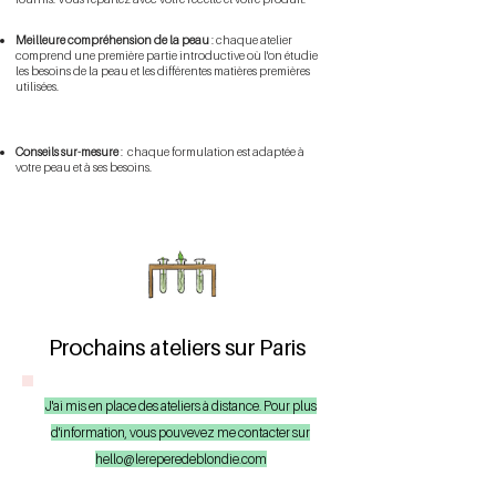
Meilleure compréhension de la peau
:
chaque atelier
comprend une première partie introductive où l'on étudie
les besoins de la peau et les différentes matières premières
utilisées. ​
Conseils sur-mesure
: chaque formulation est adaptée à
votre peau et à ses besoins.​
Prochains ateliers sur Paris
J'ai mis en place des ateliers à distance. Pour plus
d'information, vous pouvevez me contacter sur
hello@lereperedeblondie.com