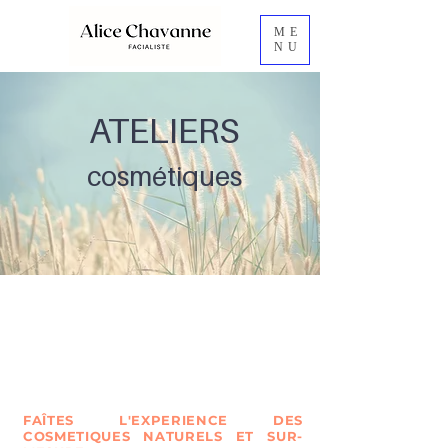
ME
NU
ATELIERS
cosmétiques
FAÎTES L'EXPERIENCE DES
COSMETIQUES NATURELS ET SUR-