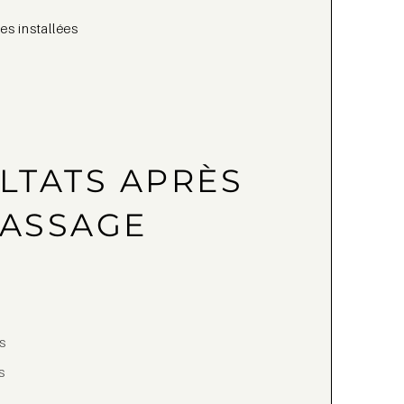
es installées
LTATS APRÈS
ASSAGE
s
s