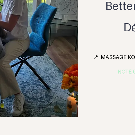
Bette
Dé
📍 MASSAGE KOB
NOTÉ 