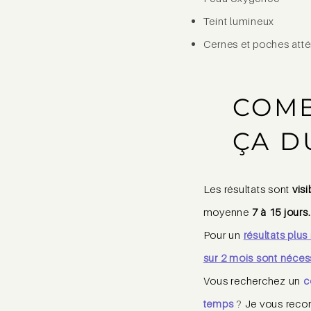
Teint lumineux
Cernes et poches att
COMB
ÇA D
Les résultats sont
visi
moyenne
7 à 15 jours.
Pour un
résultats plu
sur 2 mois sont néces
Vous recherchez un
c
temps
?
Je vous reco