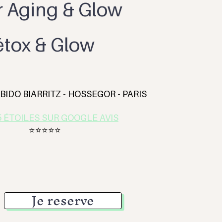
r Aging & Glow
tox & Glow
IDO BIARRITZ - HOSSEGOR - PARIS
5 ÉTOILES SUR GOOGLE AVIS
⭐️⭐️⭐️⭐️⭐️
Je reserve