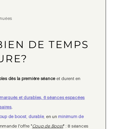
énuées
IEN DE TEMPS
URE?
bles dès la première séance
et durent en
s marqués et durables, 6 séances espacées
saires
.
oup de boost
,
durable
,
en un
minimum de
mmande l'offre "
Coup de Boost
" : 8 séances