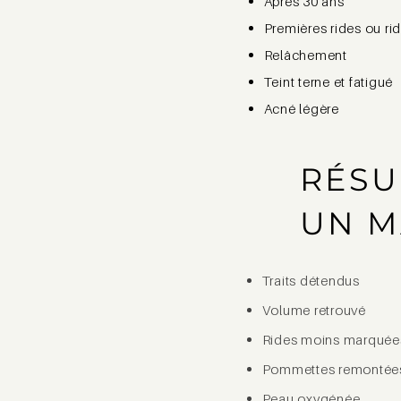
Après 30 ans
Premières rides ou rid
Relâchement
Teint terne et fatigué
Acné légère
RÉSU
UN M
Traits détendus
Volume retrouvé
Rides moins marquée
Pommettes remontée
Peau oxygénée