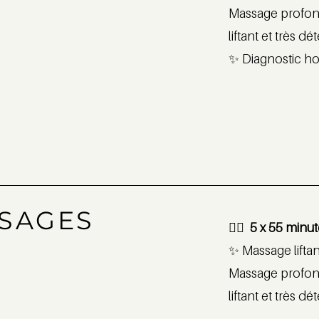
Massage profond
liftant et très d
✨ Diagnostic hol
SSAGES
💆‍♀️ 5 x 55 min
✨ Massage lifta
Massage profond
liftant et très d