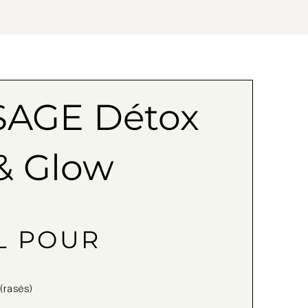
AGE Détox
& Glow
L POUR
rasés)