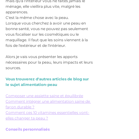
mais qu'à l'intérieur vous ne faites jamais le 
ménage, elle vieillira plus vite, malgré les 
apparences. 
C'est la même chose avec la peau.
Lorsque vous cherchez à avoir une peau en 
bonne santé, vous ne pouvez pas seulement 
vous focaliser sur les cosmétiques ou le 
maquillage. Il faut que les soins viennent à la 
fois de l'extérieur et de l'intérieur.
Alors je vais vous présenter les apports 
nécessaires pour la peau, leurs impacts et leurs 
sources. 
Vous trouverez d'autres articles de blog sur 
le sujet alimentation-peau
Composer une assiette saine et équilibrée
Comment intégrer une alimentation saine de 
façon durable ?
Comment ces 10 vitamines essentielles vont-
elles changer ta peau ?
Conseils personnalisés