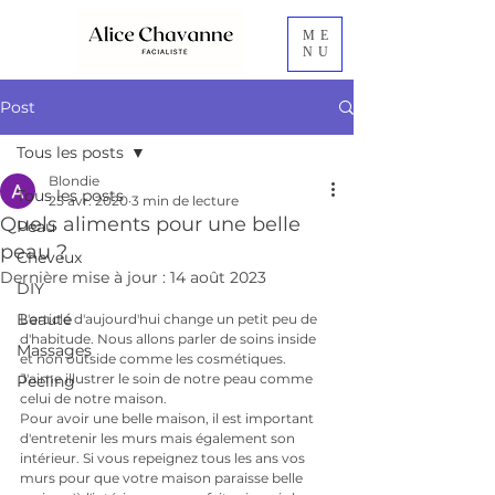
ME
NU
Post
Tous les posts
Blondie
Tous les posts
25 avr. 2020
3 min de lecture
Quels aliments pour une belle
Peau
peau ?
Cheveux
Dernière mise à jour :
14 août 2023
DIY
Beauté
L'article d'aujourd'hui change un petit peu de 
d'habitude. Nous allons parler de soins inside 
Massages
et non outside comme les cosmétiques. 
J'aime illustrer le soin de notre peau comme 
Peeling
celui de notre maison.
Pour avoir une belle maison, il est important 
d'entretenir les murs mais également son 
intérieur. Si vous repeignez tous les ans vos 
murs pour que votre maison paraisse belle 