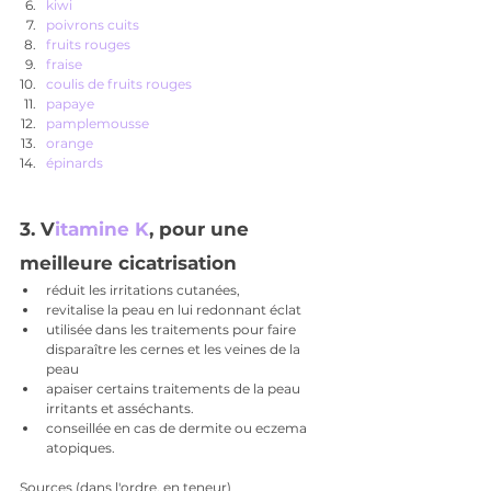
kiwi
poivrons cuits
fruits rouges
fraise
coulis de fruits rouges
papaye
pamplemousse
orange
épinards
3. V
itamine K
, pour une 
meilleure cicatrisation
réduit les irritations cutanées, 
revitalise la peau en lui redonnant éclat
utilisée dans les traitements pour faire 
disparaître les cernes et les veines de la 
peau
apaiser certains traitements de la peau 
irritants et asséchants. 
conseillée en cas de dermite ou eczema 
atopiques. 
Sources
 (dans l'ordre, en teneur)