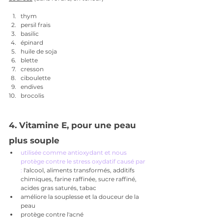
thym
persil frais
basilic 
épinard
huile de soja
blette 
cresson
ciboulette
endives
brocolis
4. Vitamine E, pour une peau 
plus souple
utilisée comme antioxydant et nous 
protège contre le stress oxydatif causé par 
: 
l'alcool, aliments transformés, additifs 
chimiques, farine raffinée, sucre raffiné, 
acides gras saturés, tabac
améliore la souplesse et la douceur de la 
peau
protège contre l'acné