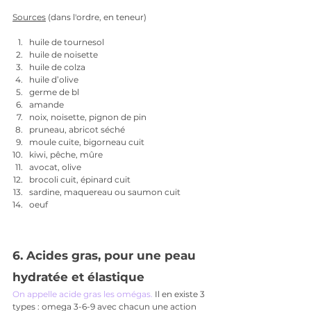
Sources
 (dans l'ordre, en teneur)
huile de tournesol
huile de noisette
huile de colza
huile d’olive
germe de bl
amande
noix, noisette, pignon de pin
pruneau, abricot séché
moule cuite, bigorneau cuit
kiwi, pêche, mûre
avocat, olive
brocoli cuit, épinard cuit
sardine, maquereau ou saumon cuit
oeuf
6. Acides gras, pour une peau 
hydratée et élastique
On appelle acide gras les omégas. 
Il en existe 3 
types : omega 3-6-9 avec chacun une action 