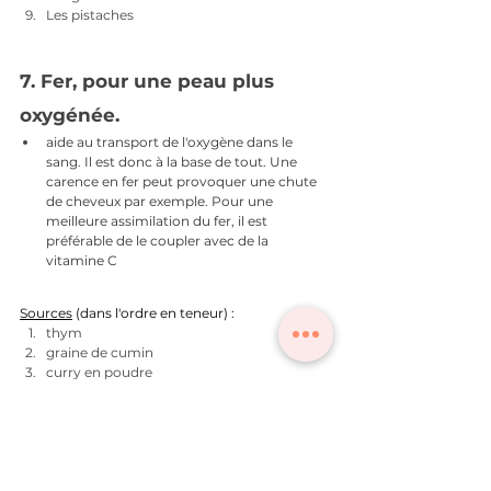
Les pistaches
7. Fer, pour une peau plus 
oxygénée.
aide au transport de l'oxygène dans le 
sang. Il est donc à la base de tout. Une 
carence en fer peut provoquer une chute 
de cheveux par exemple. Pour une 
meilleure assimilation du fer, il est 
préférable de le coupler avec de la 
vitamine C
Sources
 (dans l'ordre en teneur) :
thym
graine de cumin
curry en poudre
boudin noir
gingembre moulu
cannelle
chocolat noir (40% de cacao minimum) en 
tablette
graine de coriandre