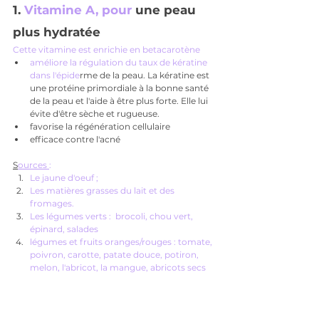
1. 
Vitamine A, pour 
une peau 
plus hydratée
Cette vitamine est enrichie en betacarotène 
améliore la régulation du taux de kératine 
dans l'épide
rme de la peau. La kératine est 
une protéine primordiale à la bonne santé 
de la peau et l'aide à être plus forte. Elle lui 
évite d'être sèche et rugueuse. 
favorise la régénération cellulaire
efficace contre l'acné
S
ources 
: 
Le jaune d'oeuf ;
Les matières grasses du lait et des 
fromages.
Les légumes verts :  brocoli, chou vert, 
épinard, salades
légumes et fruits oranges/rouges : tomate, 
poivron, carotte, patate douce, potiron, 
melon, l'abricot, la mangue, abricots secs