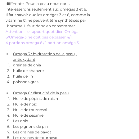
différente. Pour la peau nous nous 
intéresserons seulement aux omégas 3 et 6.
Il faut savoir que les omégas 3 et 6, comme la 
vitamine C, ne peuvent être synthétisés par 
l'homme. Il faut donc en consommer.
Attention : le rapport quotidien Oméga-
6/Oméga-3 ne doit pas dépasser 4/1 : 
4 portions omega 6 / 1 portion oméga 3.
Omega 3 : hydratation de la peau, 
antioxydant
graines de chia
huile de chanvre
huile de lin
poissons gras
Omega 6 : élasticité de la peau
Huile de pépins de raisin 
Huile de noix 
Huile de tournesol
Huile de sésame 
Les noix 
Les pignons de pin 
Les graines de pavot 
Les graines de tournesol 