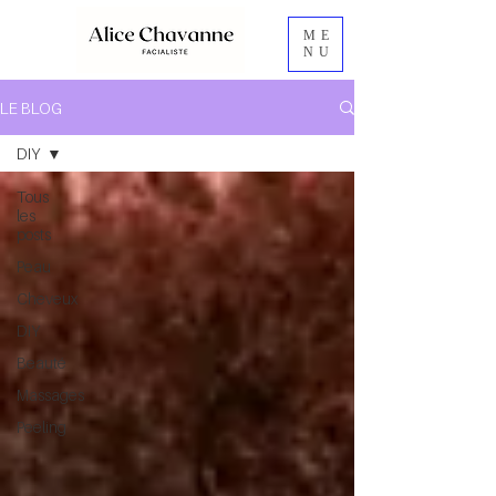
ME
NU
LE BLOG
DIY
Tous
les
posts
Peau
Cheveux
DIY
Beauté
Massages
Peeling