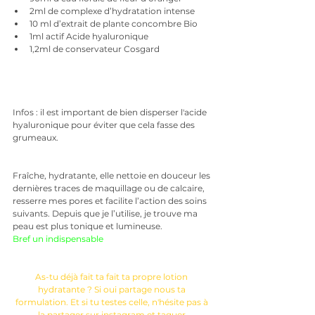
2ml de complexe d’hydratation intense 
10 ml d’extrait de plante concombre Bio
1ml actif Acide hyaluronique
1,2ml de conservateur Cosgard
Infos : il est important de bien disperser l'acide 
hyaluronique pour éviter que cela fasse des 
grumeaux. 
Fraîche, hydratante, elle nettoie en douceur les 
dernières traces de maquillage ou de calcaire, 
resserre mes pores et facilite l’action des soins 
suivants. Depuis que je l’utilise, je trouve ma 
peau est plus tonique et lumineuse.
Bref un indispensable  
As-tu déjà fait ta fait ta propre lotion 
hydratante ? Si oui partage nous ta 
formulation. Et si tu testes celle, n'hésite pas à 
la partager sur instagram et taguer 