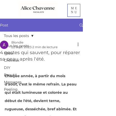
ME
NU
Post
Tous les posts
Blondie
Tous les posts
22 sept. 2023
2 min de lecture
4 gestes qui sauvent, pour réparer
Peau
sa peau après l'été.
Cheveux
DIY
Beauté
Chaque année, à partir du mois 
Massages
d'août, c'est le même refrain. La peau 
Peeling
qui était lumineuse et colorée au 
début de l'été, devient terne, 
rugueuse, desséchée, bref abîmée. Et 