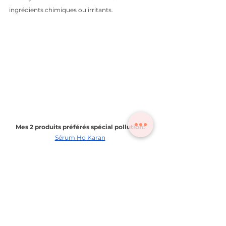
ingrédients chimiques ou irritants. 
Mes 2 produits préférés spécial pollution: 
Sérum Ho Karan
Sérum Vitamine C Madara
→ Exfolie ta peau régulièrement 
🏎 Accélère la régénération de ta peau et 
permet lui de mieux respirer. C’est d’autant 
plus conseillé si tu as de l’acné :)