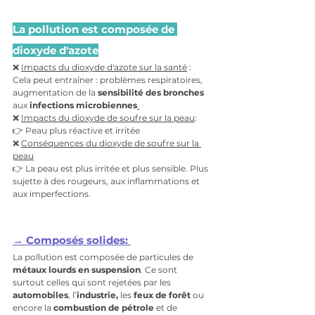
La pollution est composée de 
dioxyde d'azote
❌ 
Impacts du dioxyde d'azote sur la santé
 : 
Cela peut entraîner : problèmes respiratoires, 
augmentation de la 
sensibilité des bronches
aux
 infections microbiennes
❌ 
Impacts du dioxyde de soufre sur la peau
: 
👉 Peau plus réactive et irritée
❌ 
Conséquences du dioxyde de soufre sur la 
peau
👉 La peau est plus irritée et plus sensible. Plus 
sujette à des rougeurs, aux inflammations et 
aux imperfections.
→ Composés solides: 
La pollution est composée de particules de 
métaux lourds en suspension
. Ce sont 
surtout celles qui sont rejetées par les 
automobiles
, l’
industrie,
 les
 feux de forêt 
ou 
encore la 
combustion de pétrole 
et de 