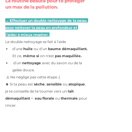
La routine beauté pour te protéger 
un max de la pollution. 
→ Effectuer un double nettoyage de ta peau, 
pour nettoyer ta peau en profondeur et 
l’aider à mieux respirer. 
Le double nettoyage se fait à l’aide 
d’une 
huile
 ou d’un 
baume démaquillant. 
Et ce, 
même si 
on n'est 
pas maquillée.
 d’un 
nettoyage 
avec du savon ou de la 
gelée douce. 
 ⚠️ Ne néglige pas cette étape ;)
🌵 Si ta peau est 
sèche
, 
sensible 
ou 
atopique
, 
je te conseille de te tourner vers un 
lait 
démaquillant
 +  
eau florale 
ou 
thermale 
pour 
rincer.