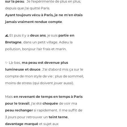
sur la peau
.  Je l'expérimente de plus en plus, 
depuis que j'ai quitté Paris. 
Ayant toujours vécu à Paris, je ne m'en étais 
jamais vraiment rendue compte
. 
🌊 Et puis il y a 
deux ans
, je suis 
partie en 
Bretagne
, dans un petit village. Adieu la 
pollution, bonjour l'air frais et marin. 
✨ Là-bas, 
ma peau est devenue plus 
lumineuse et douce
. J'ai d'abord mis ça sur le 
compte de mon style de vie : plus de sommeil, 
moins de stress (qui doivent jouer aussi).
Mais 
en revenant de temps en temps à Paris 
pour le travail
, j'ai été 
choquée
 de voir ma 
peau rechanger
 si rapidement. Il me suffit de 
3 jours pour retrouver un
 teint terne
, 
davantage marqué 
et sujet aux