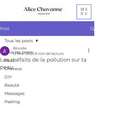
ME
NU
Post
Tous les posts
Blondie
Tous les posts
15 févr. 2022
6 min de lecture
Les méfaits de la pollution sur ta
Peau
peau
Cheveux
DIY
Beauté
Massages
Peeling