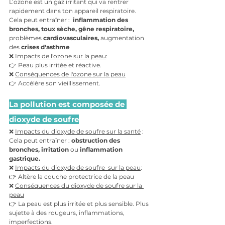
L’ozone est un gaz irritant qui va rentrer 
rapidement dans ton appareil respiratoire. 
Cela peut entraîner : 
inflammation des 
bronches, toux sèche, gêne respiratoire, 
problèmes 
cardiovasculaires, 
augmentation 
des
 crises d'asthme
❌ 
Impacts de l'ozone sur la peau
: 
👉 Peau plus irritée et réactive.
❌ 
Conséquences de l'ozone sur la peau
👉 Accélère son vieillissement.
La pollution est composée de 
dioxyde de soufre
❌ 
Impacts du dioxyde de soufre sur la santé
 : 
Cela peut entraîner : 
obstruction des 
bronches, irritation 
ou 
inflammation 
gastrique. 
❌ 
Impacts du dioxyde de soufre  sur la peau
: 
👉 Altère la couche protectrice de la peau
❌ 
Conséquences du dioxyde de soufre sur la 
peau
👉 La peau est plus irritée et plus sensible. Plus 
sujette à des rougeurs, inflammations, 
imperfections.