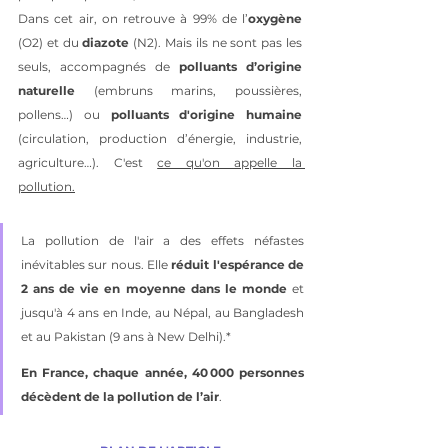
Dans cet air, on retrouve à 99% de l’
oxygène
(O2) et du
 diazote
 (N2). Mais ils ne sont pas les 
seuls, accompagnés de 
polluants d’origine 
naturelle
 (embruns marins, poussières, 
pollens…) ou 
polluants d'origine humaine 
(circulation, production d’énergie, industrie, 
agriculture…). C'est 
ce qu'on appelle la 
pollution.
La pollution de l'air a des effets néfastes 
inévitables sur nous. Elle 
réduit l'espérance de 
2 ans de vie en moyenne dans le monde 
et 
jusqu'à 4 ans en Inde, au Népal, au Bangladesh 
et au Pakistan (9 ans à New Delhi).*
En France, chaque année, 40 000 personnes 
décèdent de la pollution de l’air
.