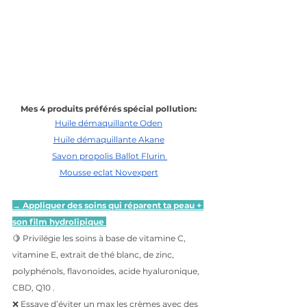
Mes 4 produits préférés spécial pollution: 
Huile démaquillante Oden
Huile démaquillante Akane
Savon propolis
 Ballot Flurin 
Mousse eclat Novexpert
→ Appliquer des soins qui réparent ta peau + 
son film hydrolipique 
🍋 Privilégie les soins à base de vitamine C, 
vitamine E, extrait de thé blanc, de zinc, 
polyphénols, flavonoïdes, acide hyaluronique, 
CBD, Q10 .
❌ Essaye d’éviter un max les crèmes avec des 